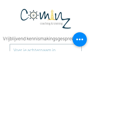
Vrijblijvend kennismakingsgesprek
Verzenden
Inschrijfformulier nieuwsbrief