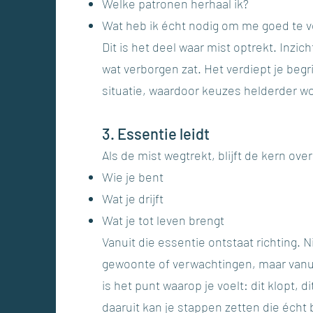
Welke patronen herhaal ik?
Wat heb ik écht nodig om me goed te 
Dit is het deel waar mist optrekt. Inzic
wat verborgen zat. Het verdiept je begri
situatie, waardoor keuzes helderder w
3. Essentie leidt
Als de mist wegtrekt, blijft de kern over
Wie je bent
Wat je drijft
Wat je tot leven brengt
Vanuit die essentie ontstaat richting. N
gewoonte of verwachtingen, maar vanuit
is het punt waarop je voelt: dit klopt, di
daaruit kan je stappen zetten die écht b