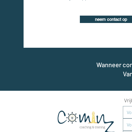
neem contact op
Wanneer comm
Van
Vri