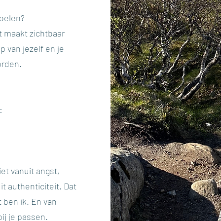
voelen?
ht maakt zichtbaar
p van jezelf en je
orden.
:
iet vanuit angst,
 authenticiteit. Dat
t ben ik. En van
ij je passen.