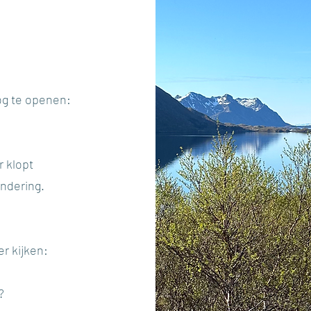
oog te openen:
r klopt
ndering.
r kijken:
?