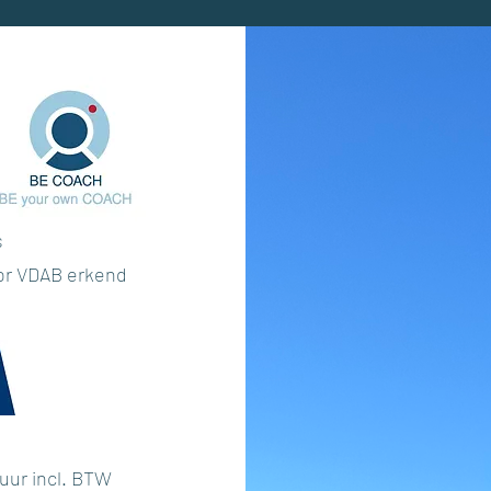
s
or VDAB erkend
uur incl. BTW