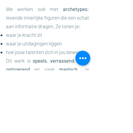
We werken ook met
archetypes
:
levende innerlijke figuren die een schat
aan informatie dragen. Ze tonen je:
waar je kracht zit
waar je uitdagingen liggen
hoe jouw talenten zich in jou bewegen
Dit werk is
speels
,
verrassend
, soms
ontroerend
en vaak
magisch
. Je
ontdekt hoe talenten zich in
archetypes verstoppen, fluisteren,
uitdagen en inspireren en hoe ze
daardoor veel meer kleur krijgen.
Daardoor kan jij jouw talenten veel
meer gaan leven en kom je dichterbij