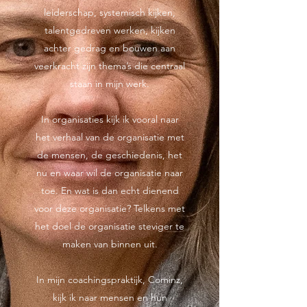
leiderschap, systemisch kijken,
talentgedreven werken, kijken
achter gedrag en bouwen aan
veerkracht zijn thema’s die centraal
staan in mijn werk.
In organisaties kijk ik vooral naar
het verhaal van de organisatie met
de mensen, de geschiedenis, het
nu en waar wil de organisatie naar
toe. En wat is dan echt dienend
voor deze organisatie? Telkens met
het doel de organisatie steviger te
maken van binnen uit.
In mijn coachingspraktijk, Cominz,
kijk ik naar mensen en hun