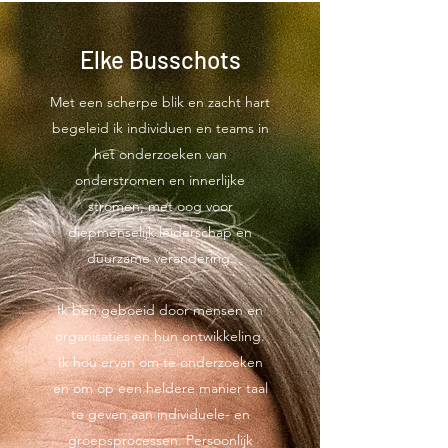
Elke Busschots
Met een scherpe blik en zacht hart
begeleid ik individuen en teams in
het onderzoeken van
onderstromen en innerlijke
stromen, met oog voor
diepmenselijk leiderschap en
duurzame verandering.
Ik ben geboeid door
mensen en
organisaties en hun ontwikkeling.
Ik hou ervan om te onderzoeken
en om op een heldere manier taal
te geven aan individuele- en
groepsprocessen. Persoonlijk