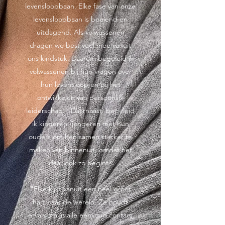
levensloopbaan. Elke fase van onze
levensloopbaan is boeiend en
uitdagend. Als volwassenen
dragen we best veel mee vanuit
ons kindstuk. Daarom begeleid ik
volwassenen bij hun vragen over
hun levensloop en bij het
ontwikkelen van persoonlijk
leiderschap. Daarnaast begeleid
ik kinderen /jongeren met hun
ouders om hen samen sterker te
maken van binnenuit, omdat het
daar ook zo begint.
"Elke kijkt vanuit een heel groot
hart naar de wereld. Ze houdt
ervan om in alle eenvoud contact