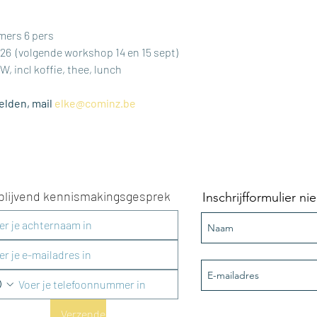
mers 6 pers
2026​  (volgende workshop 14 en 15 sept)
W, incl koffie, thee, lunch
lden, mail 
elke@cominz.be
jblijvend kennismakingsgesprek
Inschrijfformulier n
Verzenden