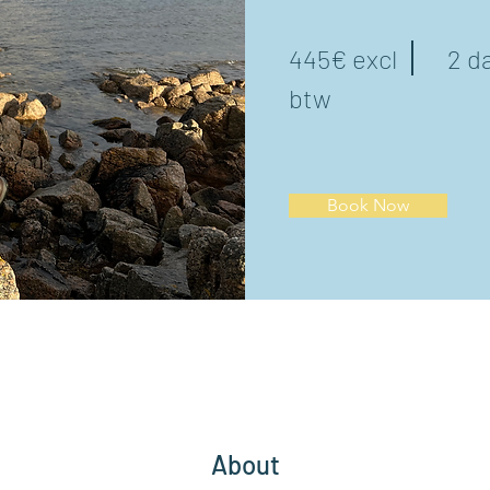
445€ excl
2 d
btw
Book Now
About