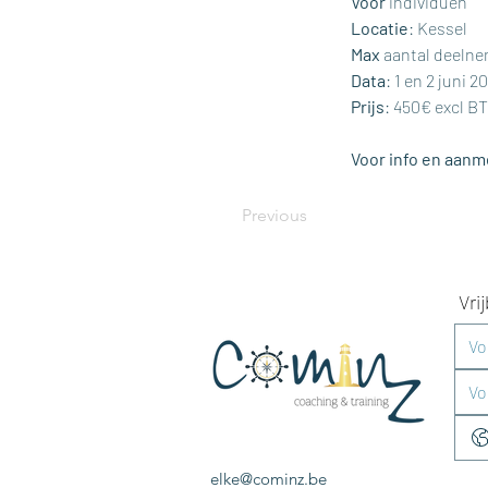
Voor
 individuen
Locatie
: Kessel
Max
 aantal deelne
Data
: 1 en 2 juni 
Prijs
: 450€ excl BT
Voor info en aanme
Previous
Vri
elke@cominz.be