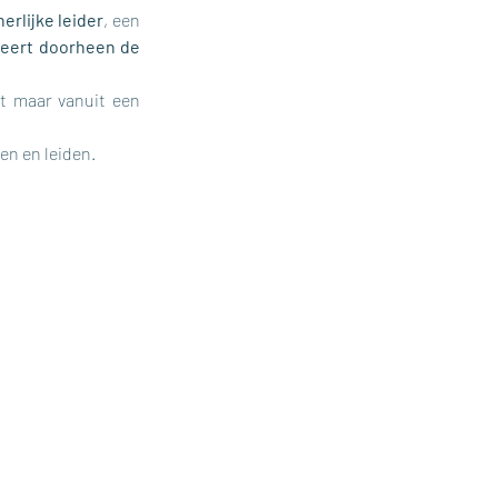
nerlijke leider
, een 
eert doorheen de 
st maar vanuit een 
ken en leiden.