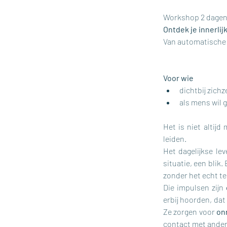
Workshop 2 dagen  
Ontdek je innerlij
​Van automatische
Voor wie
dichtbij zichz
als mens wil 
Het is niet altijd 
leiden.
Het dagelijkse le
situatie, een blik
zonder het echt te
Die impulsen zijn 
erbij hoorden, dat
Ze zorgen voor 
on
contact met ander