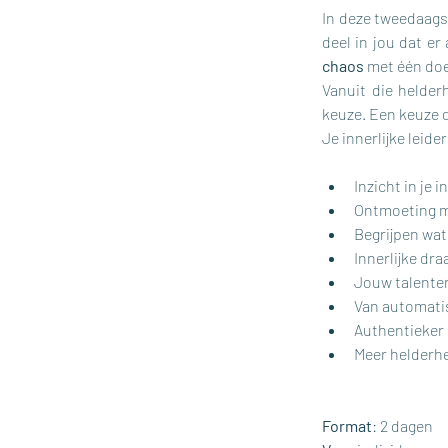
In deze tweedaags
deel in jou dat er 
chaos
 met één doe
Vanuit die helderh
keuze. Een keuze die
Je innerlijke leide
Inzicht in je
Ontmoeting me
Begrijpen wat 
Innerlijke dr
Jouw talenten
Van automati
Authentieker 
Meer helderhe
Format
: 2 dagen