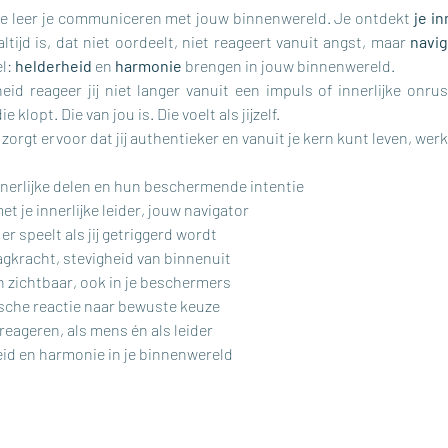
e leer je communiceren met jouw binnenwereld. Je ontdekt 
je in
altijd is, dat niet oordeelt, niet reageert vanuit angst, maar 
navig
l: 
helderheid
 en 
harmonie
 brengen in jouw binnenwereld.
eid reageer jij niet langer vanuit een impuls of innerlijke onru
 klopt. Die van jou is. Die voelt als jijzelf.
r zorgt ervoor dat jij authentieker en vanuit je kern kunt leven, wer
 innerlijke delen en hun beschermende intentie
t je innerlijke leider, jouw navigator
er speelt als jij getriggerd wordt
aagkracht, stevigheid van binnenuit
 zichtbaar, ook in je beschermers
sche reactie naar bewuste keuze
reageren, als mens én als leider
id en harmonie in je binnenwereld 