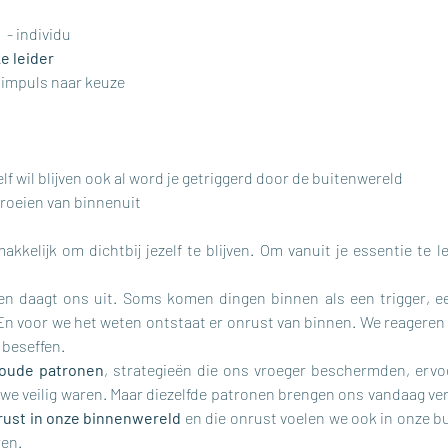
- individu​
ke leider
 impuls naar keuze
elf wil blijven ook al word je getriggerd door de buitenwereld
groeien van binnenuit
makkelijk om dichtbij jezelf te blijven. Om vanuit je essentie te l
ven daagt ons uit. Soms komen dingen binnen als een trigger, e
. En voor we het weten ontstaat er onrust van binnen. We reageren 
 beseffen.
oude patronen
, strategieën die ons vroeger beschermden, ervo
 we veilig waren. Maar diezelfde patronen brengen ons vandaag ver
rust in onze binnenwereld 
en die onrust voelen we ook in onze bu
en.