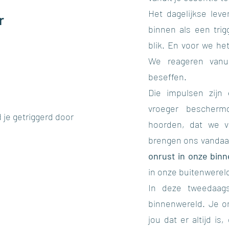
Het dagelijkse lev
r
binnen als een trig
blik. En voor we he
We reageren vanu
beseffen.
Die impulsen zijn
vroeger bescherm
rd je getriggerd door
hoorden, dat we ve
brengen ons vandaag
onrust in onze bin
in onze buitenwerel
In deze tweedaag
binnenwereld. Je 
jou dat er altijd is