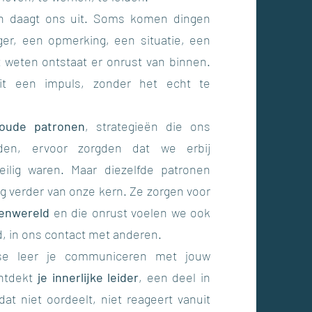
en daagt ons uit. Soms komen dingen
ger, een opmerking, een situatie, een
t weten ontstaat er onrust van binnen.
it een impuls, zonder het echt te
oude patronen
, strategieën die ons
den, ervoor zorgden dat we erbij
ilig waren. Maar diezelfde patronen
 verder van onze kern. Ze zorgen voor
nenwereld
en die onrust voelen we ook
d, in ons contact met anderen.
se leer je communiceren met jouw
ontdekt
j
e innerlijke leider
, een deel in
, dat niet oordeelt, niet reageert vanuit