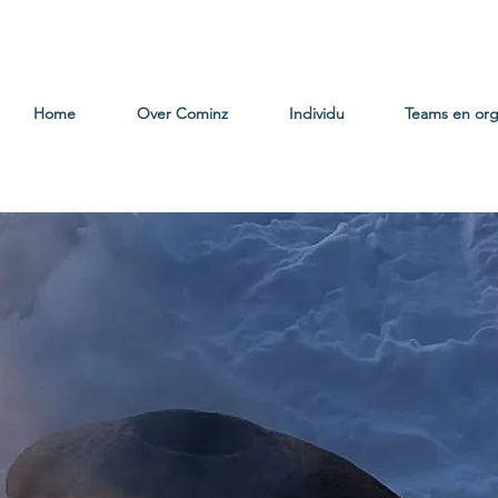
Home
Over Cominz
Individu
Teams en org