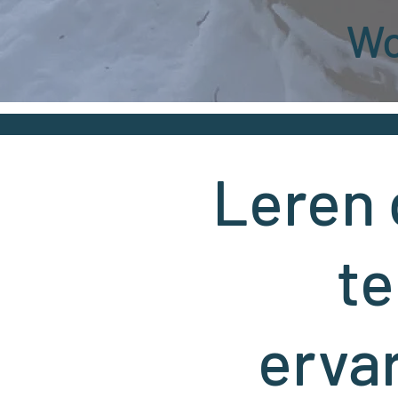
Wo
Leren 
te
erva