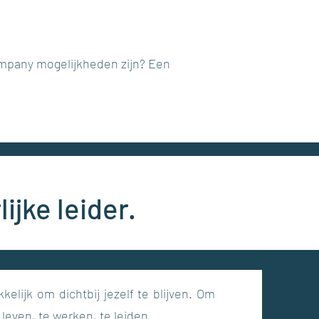
company mogelijkheden zijn? Een
ijke leider.
kkelijk om dichtbij jezelf te blijven. Om
 leven, te werken, te leiden.